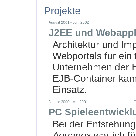
Projekte
August 2001 - Juni 2002
J2EE und Webappl
Architektur und Im
Webportals für ein
Unternehmen der H
EJB-Container kam
Einsatz.
Januar 2000 - Mai 2001
F
PC Spieleentwickl
Bei der Entstehun
Aquanox
war ich fü