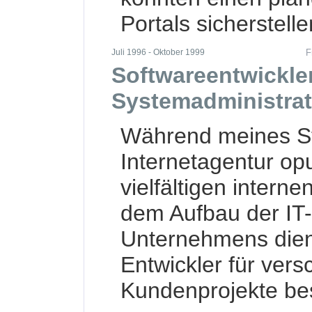
Portals sicherstelle
Juli 1996 - Oktober 1999
F
Softwareentwickle
Systemadministrat
Während meines St
Internetagentur op
vielfältigen interne
dem Aufbau der IT-
Unternehmens dient
Entwickler für ver
Kundenprojekte bes