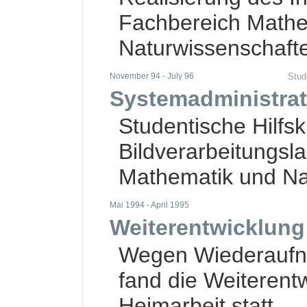
Fachbereich Mathe
Naturwissenschaft
November 94 - July 96
Stud
Systemadministrat
Studentische Hilfsk
Bildverarbeitungsl
Mathematik und Na
Mai 1994 - April 1995
Weiterentwicklung
Wegen Wiederaufn
fand die Weiterent
Heimarbeit statt.