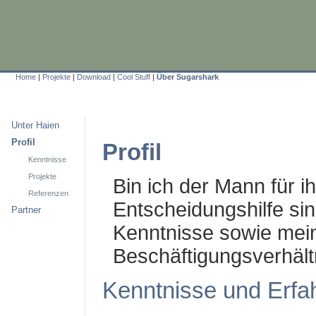
Home
|
Projekte
|
Download
|
Cool Stuff
|
Über Sugarshark
Unter Haien
Profil
Profil
Kenntnisse
Projekte
Bin ich der Mann für i
Referenzen
Entscheidungshilfe sin
Partner
Kenntnisse sowie mein
Beschäftigungsverhältn
Kenntnisse und Erfa