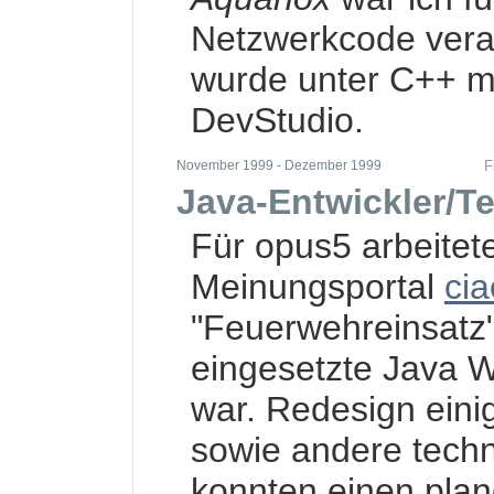
Netzwerkcode veran
wurde unter C++ m
DevStudio.
November 1999 - Dezember 1999
F
Java-Entwickler/T
Für opus5 arbeitet
Meinungsportal
ci
"Feuerwehreinsatz"
eingesetzte Java W
war. Redesign einig
sowie andere tech
konnten einen pla