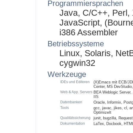
Programmiersprachen
Java, C/C++, Perl
JavaScript, (Bourn
i386 Assembler
Betriebssysteme
Linux, Solaris, Ne
cygwin32
Werkzeuge
IDEs und Editoren
(X)Emacs mit ECB/JDEE
Center, MS DevStudio,
Web & App. Servers
BEA Weblogic Server, 
IIS
Datenbanken
Oracle, Informix, Po
Tools
gcc, javac, jikes, cl, 
OptimizeIt
Qualitätssicherung
junit, bugzilla, Reques
Dokumentation
LaTex, Docbook, HTM