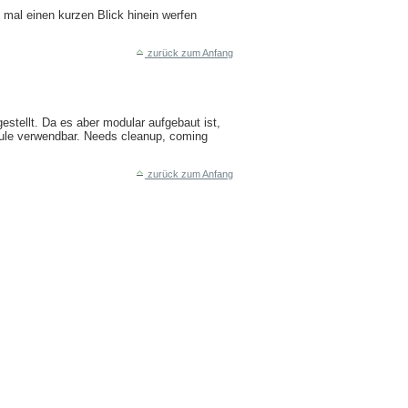
mal einen kurzen Blick hinein werfen
zurück zum Anfang
estellt. Da es aber modular aufgebaut ist,
dule verwendbar. Needs cleanup, coming
zurück zum Anfang