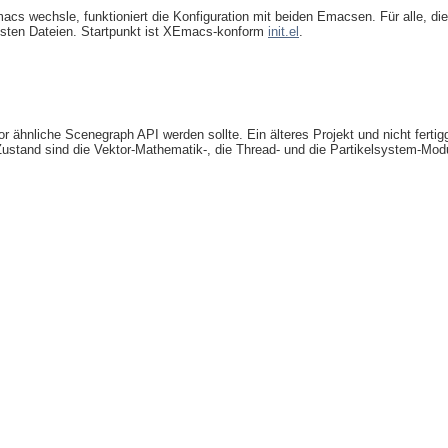
 wechsle, funktioniert die Konfiguration mit beiden Emacsen. Für alle, die 
gsten Dateien. Startpunkt ist XEmacs-konform
init.el
.
r ähnliche Scenegraph API werden sollte. Ein älteres Projekt und nicht fertigg
 Zustand sind die Vektor-Mathematik-, die Thread- und die Partikelsystem-Mo