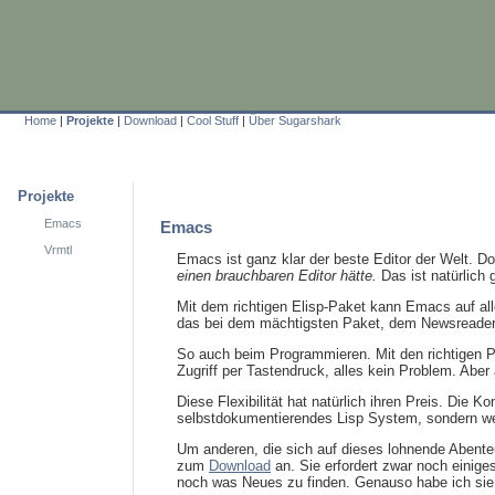
Home
|
Projekte
|
Download
|
Cool Stuff
|
Über Sugarshark
Projekte
Emacs
Emacs
Vrmtl
Emacs ist ganz klar der beste Editor der Welt. D
einen brauchbaren Editor hätte.
Das ist natürlich
Mit dem richtigen Elisp-Paket kann Emacs auf al
das bei dem mächtigsten Paket, dem Newsreade
So auch beim Programmieren. Mit den richtigen P
Zugriff per Tastendruck, alles kein Problem. Abe
Diese Flexibilität hat natürlich ihren Preis. Die 
selbstdokumentierendes Lisp System, sondern weil
Um anderen, die sich auf dieses lohnende Abenteu
zum
Download
an. Sie erfordert zwar noch einige
noch was Neues zu finden. Genauso habe ich sie 