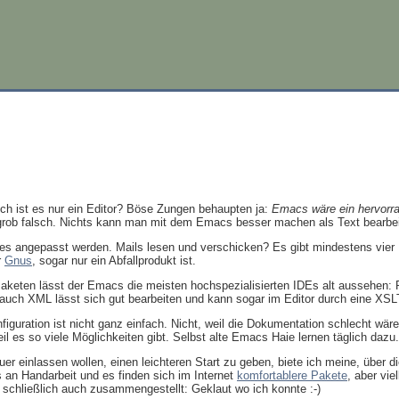
och ist es nur ein Editor? Böse Zungen behaupten ja:
Emacs wäre ein hervorr
 grob falsch. Nichts kann man mit dem Emacs besser machen als Text bearbeite
les angepasst werden. Mails lesen und verschicken? Es gibt mindestens vier
r
Gnus
, sogar nur ein Abfallprodukt ist.
aketen lässt der Emacs die meisten hochspezialisierten IDEs alt aussehen:
r auch XML lässt sich gut bearbeiten und kann sogar im Editor durch eine XSL
Konfiguration ist nicht ganz einfach. Nicht, weil die Dokumentation schlecht wä
 es so viele Möglichkeiten gibt. Selbst alte Emacs Haie lernen täglich dazu.
er einlassen wollen, einen leichteren Start zu geben, biete ich meine, über
s an Handarbeit und es finden sich im Internet
komfortablere Pakete
, aber vie
schließlich auch zusammengestellt: Geklaut wo ich konnte :-)